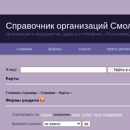
Справочник организаций Смо
организации и предприятия, адреса и телефоны, объявления
главная
фирмы
статьи
пресс-рел
Я ищу:
Карты
Главная страница
Справки
Карты
Фирмы раздела
Сортировать по:
городу
названию
цене
e-mail
дате добавления
Выберите регион: