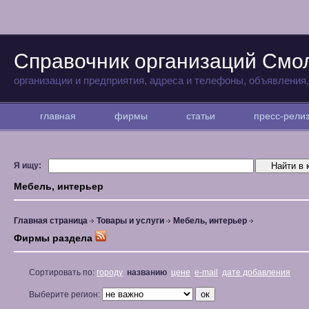
Справочник организаций Смо
организации и предприятия, адреса и телефоны, объявления
главная
фирмы
статьи
пресс-рел
Я ищу:
Мебель, интерьер
Главная страница
Товары и услуги
Мебель, интерьер
Фирмы раздела
Сортировать по:
городу
названию
цене
e-mail
дате добавления
Выберите регион: