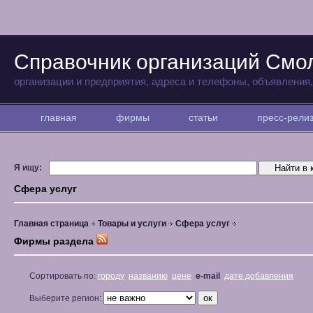
Справочник организаций Смо
организации и предприятия, адреса и телефоны, объявления
главная
фирмы
статьи
пресс-рел
Я ищу:
Сфера услуг
Главная страница
Товары и услуги
Сфера услуг
Фирмы раздела
Сортировать по:
городу
названию
цене
e-mail
дате добавления
Выберите регион: