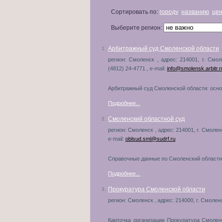
Сортировать по:
городу
названию
це
Выберите регион:
Арбитражный суд Смоленской области
1.
регион: Смоленск , адрес: 214001, г. Смол
(4812) 24-4771 , e-mail:
info@smolensk.arbitr.r
Арбитражный суд Смоленской области: основ
Подробнее...
Смоленский областной суд
2.
регион: Смоленск , адрес: 214001, г. Смоленс
e-mail:
oblsud.sml@sudrf.ru
Справочные данные по Смоленский областно
Подробнее...
Прокуратура Смоленской области
3.
регион: Смоленск , адрес: 214000, г. Смоленс
Карточка организации Прокуратура Смолен