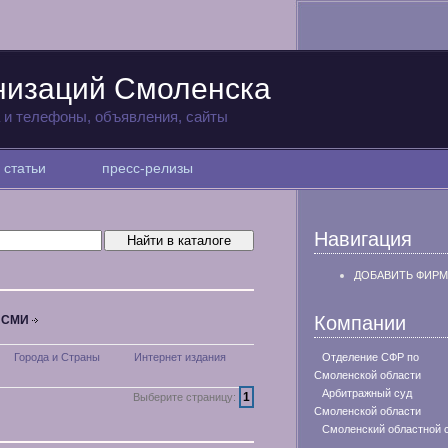
низаций Смоленска
а и телефоны, объявления, сайты
статьи
пресс-релизы
Навигация
ДОБАВИТЬ ФИРМ
Компании
, СМИ
Города и Страны
Интернет издания
Отделение СФР по
Смоленской области
Арбитражный суд
1
Выберите страницу:
Смоленской области
Смоленский областной 