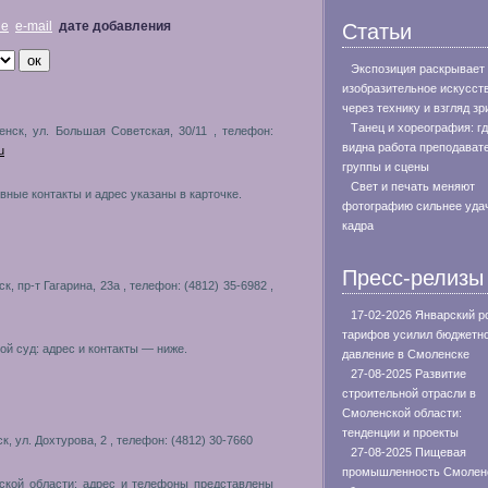
не
e-mail
дате добавления
Статьи
Экспозиция раскрывает
изобразительное искусст
через технику и взгляд зр
Танец и хореография: г
енск, ул. Большая Советская, 30/11 , телефон:
видна работа преподават
u
группы и сцены
Свет и печать меняют
ные контакты и адрес указаны в карточке.
фотографию сильнее уда
кадра
Пресс-релизы
к, пр-т Гагарина, 23a , телефон: (4812) 35-6982 ,
17-02-2026 Январский р
тарифов усилил бюджетн
й суд: адрес и контакты — ниже.
давление в Смоленске
27-08-2025 Развитие
строительной отрасли в
Смоленской области:
тенденции и проекты
к, ул. Дохтурова, 2 , телефон: (4812) 30-7660
27-08-2025 Пищевая
промышленность Смолен
ской области: адрес и телефоны представлены