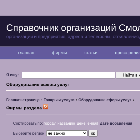
Справочник организаций Смо
организации и предприятия, адреса и телефоны, объявления
главная
фирмы
статьи
пресс-рел
Я ищу:
Оборудование сферы услуг
Главная страница
Товары и услуги
Оборудование сферы услуг
Фирмы раздела
Сортировать по:
городу
названию
цене
e-mail
дате добавления
Выберите регион: