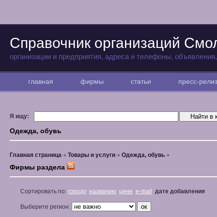
Справочник организаций Смо
организации и предприятия, адреса и телефоны, объявления
главная
фирмы
статьи
пресс-рел
Я ищу:
Одежда, обувь
Главная страница
Товары и услуги
Одежда, обувь
Фирмы раздела
Сортировать по:
городу
названию
цене
e-mail
дате добавления
Выберите регион: