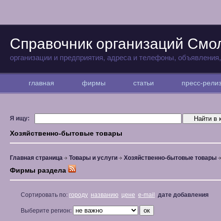
Справочник организаций Смо
организации и предприятия, адреса и телефоны, объявления
главная
фирмы
статьи
пресс-рел
Я ищу:
Хозяйственно-бытовые товары
Главная страница
Товары и услуги
Хозяйственно-бытовые товары
Фирмы раздела
Сортировать по:
городу
названию
цене
e-mail
дате добавления
Выберите регион: