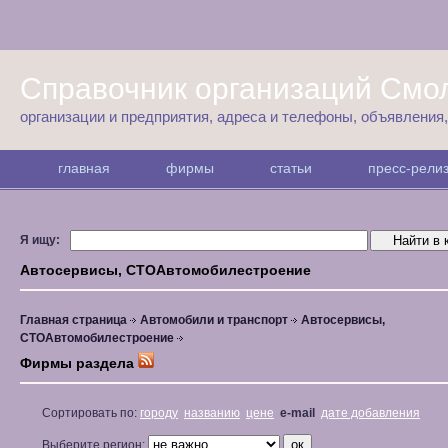
Справочник организаций Смо
организации и предприятия, адреса и телефоны, объявления
главная
фирмы
статьи
пресс-рел
Я ищу:
Автосервисы, СТОАвтомобилестроение
Главная страница
Автомобили и транспорт
Автосервисы,
СТОАвтомобилестроение
Фирмы раздела
Сортировать по:
городу
названию
цене
e-mail
дате добавления
Выберите регион: