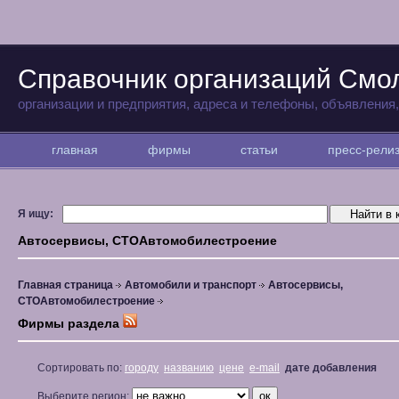
Справочник организаций Смо
организации и предприятия, адреса и телефоны, объявления
главная
фирмы
статьи
пресс-рел
Я ищу:
Автосервисы, СТОАвтомобилестроение
Главная страница
Автомобили и транспорт
Автосервисы,
СТОАвтомобилестроение
Фирмы раздела
Сортировать по:
городу
названию
цене
e-mail
дате добавления
Выберите регион: