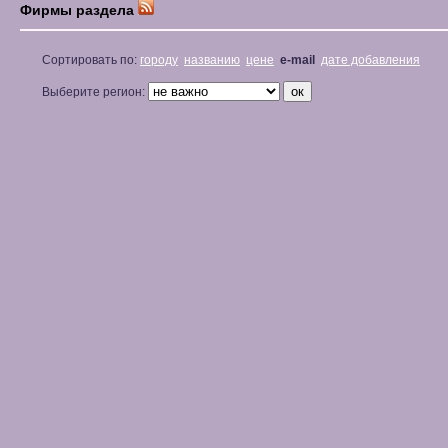
Фирмы раздела
Сортировать по:
городу
названию
цене
e-mail
дате добавления
Выберите регион: