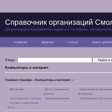
Справочник организаций Смо
организации и предприятия, адреса и телефоны, объявления
главная
фирмы
статьи
пресс-рел
Я ищу:
Компьютеры и интернет
Главная страница
Компьютеры и интернет
Веб-дизайн
Доски объявлений,
Компьютерная документ
каталоги
литература
Персональные страницы
Программирование
Программное обеспечен
Хостинг и электронная
почта