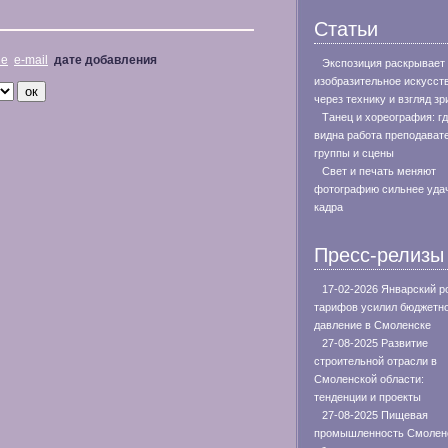
Статьи
не
e-mail
дате добавления
Экспозиция раскрывает
изобразительное искусст
через технику и взгляд зр
Танец и хореография: г
видна работа преподават
группы и сцены
Свет и печать меняют
фотографию сильнее уда
кадра
Пресс-релизы
17-02-2026 Январский р
тарифов усилил бюджетн
давление в Смоленске
27-08-2025 Развитие
строительной отрасли в
Смоленской области:
тенденции и проекты
27-08-2025 Пищевая
промышленность Смолен