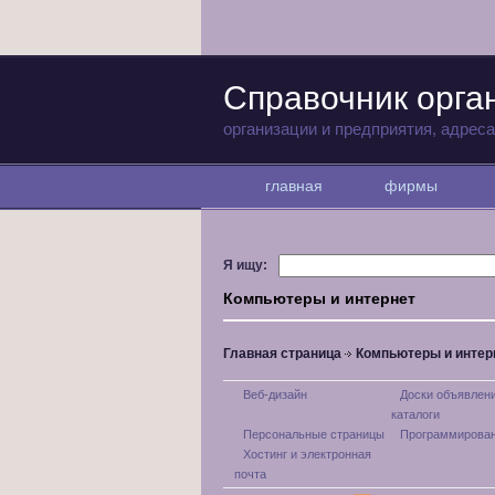
Справочник орга
организации и предприятия, адрес
главная
фирмы
Я ищу:
Компьютеры и интернет
Главная страница
Компьютеры и интер
Веб-дизайн
Доски объявлени
каталоги
Персональные страницы
Программирова
Хостинг и электронная
почта