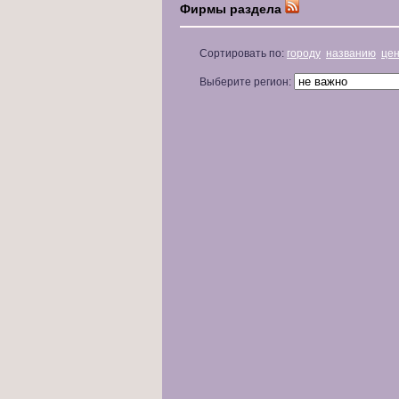
Фирмы раздела
Сортировать по:
городу
названию
це
Выберите регион: