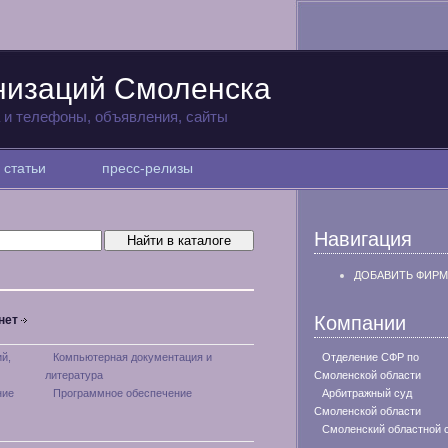
низаций Смоленска
а и телефоны, объявления, сайты
статьи
пресс-релизы
Навигация
ДОБАВИТЬ ФИРМ
Компании
нет
й,
Компьютерная документация и
Отделение СФР по
литература
Смоленской области
ние
Программное обеспечение
Арбитражный суд
Смоленской области
Смоленский областной 