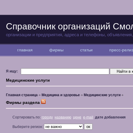
Справочник организаций Смо
организации и предприятия, адреса и телефоны, объявления
главная
фирмы
статьи
пресс-рел
Я ищу:
Медицинские услуги
Главная страница
Медицина и здоровье
Медицинские услуги
Фирмы раздела
Сортировать по:
городу
названию
цене
e-mail
дате добавления
Выберите регион: