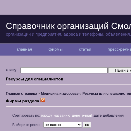
Справочник организаций Смо
организации и предприятия, адреса и телефоны, объявления
главная
фирмы
статьи
пресс-рел
Я ищу:
Ресурсы для специалистов
Главная страница
Медицина и здоровье
Ресурсы для специалистов
Фирмы раздела
Сортировать по:
городу
названию
цене
e-mail
дате добавления
Выберите регион: