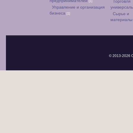
предпринимателей
[1]
Торговля
Управление и организация
универсал
бизнеса
[1]
Сырье и
материал
© 2013-
2026 